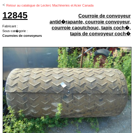
<
Retour au catalogue de Leclerc Machineries et Acier Canada
12845
Courroie de convoyeur
antid�rapante, courroie convoyeur,
Fabricant :
courroie caoutchouc, tapis coch�,
Sous-cat�gorie :
tapis de convoyeur coch�
Courroies de convoyeurs