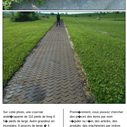
Sur cette photo, une courroie
Premi�rement, vous pouvez chercher
antid�rapante de 110 pieds de long X
des pi�ces des items par nom
5� pieds de large. Autre grandeur en
r�gulier ou r�el, des articles, des
inventaire, 6 pouces de large � 4
produits, des machineries par ordres