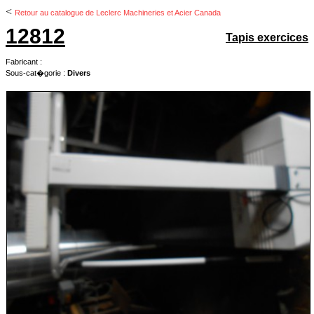
<
Retour au catalogue de Leclerc Machineries et Acier Canada
12812
Tapis exercices
Fabricant :
Sous-cat�gorie :
Divers