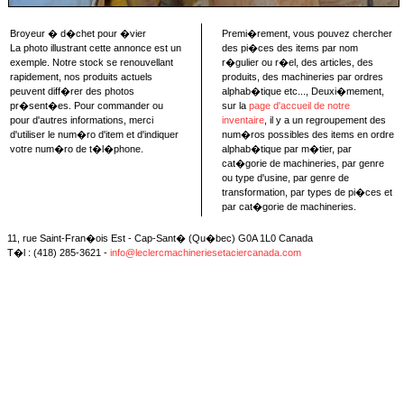
Broyeur � d�chet pour �vier
Premi�rement, vous pouvez chercher
La photo illustrant cette annonce est un
des pi�ces des items par nom
exemple. Notre stock se renouvellant
r�gulier ou r�el, des articles, des
rapidement, nos produits actuels
produits, des machineries par ordres
peuvent diff�rer des photos
alphab�tique etc..., Deuxi�mement,
pr�sent�es. Pour commander ou
sur la
page d'accueil de notre
pour d'autres informations, merci
inventaire
, il y a un regroupement des
d'utiliser le num�ro d'item et d'indiquer
num�ros possibles des items en ordre
votre num�ro de t�l�phone.
alphab�tique par m�tier, par
cat�gorie de machineries, par genre
ou type d'usine, par genre de
transformation, par types de pi�ces et
par cat�gorie de machineries.
11, rue Saint-Fran�ois Est - Cap-Sant� (Qu�bec) G0A 1L0 Canada
T�l : (418) 285-3621 -
info@leclercmachineriesetaciercanada.com