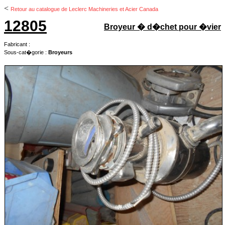
<
Retour au catalogue de Leclerc Machineries et Acier Canada
12805
Broyeur � d�chet pour �vier
Fabricant :
Sous-cat�gorie :
Broyeurs