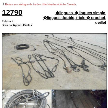
<
Retour au catalogue de Leclerc Machineries et Acier Canada
12790
�lingues, �lingues simple,
�lingues double, triple � crochet,
Fabricant :
oeillet
Sous-cat�gorie :
Cables