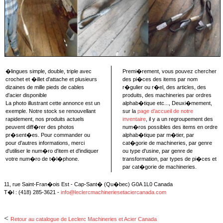
�lingues simple, double, triple avec
Premi�rement, vous pouvez chercher
crochet et �illet d'attache et plusieurs
des pi�ces des items par nom
dizaines de mille pieds de cables
r�gulier ou r�el, des articles, des
d'acier disponible
produits, des machineries par ordres
La photo illustrant cette annonce est un
alphab�tique etc..., Deuxi�mement,
exemple. Notre stock se renouvellant
sur la
page d'accueil de notre
rapidement, nos produits actuels
inventaire
, il y a un regroupement des
peuvent diff�rer des photos
num�ros possibles des items en ordre
pr�sent�es. Pour commander ou
alphab�tique par m�tier, par
pour d'autres informations, merci
cat�gorie de machineries, par genre
d'utiliser le num�ro d'item et d'indiquer
ou type d'usine, par genre de
votre num�ro de t�l�phone.
transformation, par types de pi�ces et
par cat�gorie de machineries.
11, rue Saint-Fran�ois Est - Cap-Sant� (Qu�bec) G0A 1L0 Canada
T�l : (418) 285-3621 -
info@leclercmachineriesetaciercanada.com
<
Retour au catalogue de Leclerc Machineries et Acier Canada