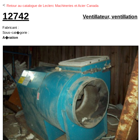
<
Retour au catalogue de Leclerc Machineries et Acier Canada
12742
Ventillateur, ventillation
Fabricant :
Sous-cat�gorie :
A�ration