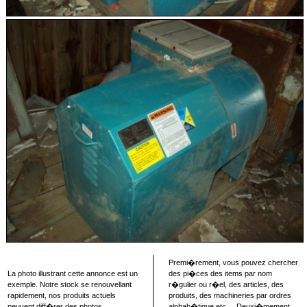
Premi�rement, vous pouvez chercher
La photo illustrant cette annonce est un
des pi�ces des items par nom
exemple. Notre stock se renouvellant
r�gulier ou r�el, des articles, des
rapidement, nos produits actuels
produits, des machineries par ordres
peuvent diff�rer des photos
alphab�tique etc..., Deuxi�mement,