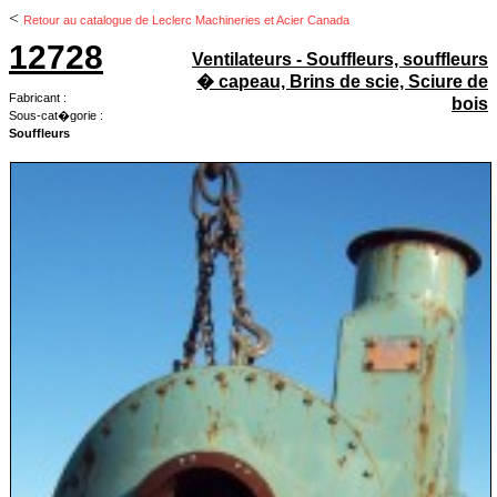
<
Retour au catalogue de Leclerc Machineries et Acier Canada
12728
Ventilateurs - Souffleurs, souffleurs
� capeau, Brins de scie, Sciure de
Fabricant :
bois
Sous-cat�gorie :
Souffleurs