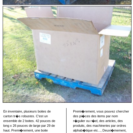
En inventaire, plusieurs boites de
Premi�rement, vous pouvez chercher
carton tr�s robustes. C'est un
des pi�ces des items par nom
ensemble de 2 boites. 42 pouces de
r�gulier ou r�el, des articles, des
long x 26 pouces de large par 29 de
produits, des machineries par ordres
haut. Premi�rement, une boite
alphab�tique etc..., Deuxi�mement,