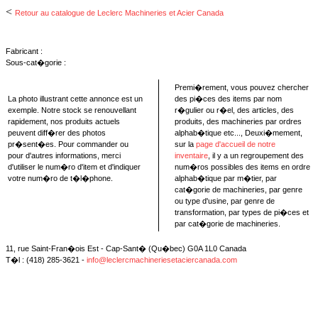
<
Retour au catalogue de Leclerc Machineries et Acier Canada
Fabricant :
Sous-cat�gorie :
Premi�rement, vous pouvez chercher
La photo illustrant cette annonce est un
des pi�ces des items par nom
exemple. Notre stock se renouvellant
r�gulier ou r�el, des articles, des
rapidement, nos produits actuels
produits, des machineries par ordres
peuvent diff�rer des photos
alphab�tique etc..., Deuxi�mement,
pr�sent�es. Pour commander ou
sur la
page d'accueil de notre
pour d'autres informations, merci
inventaire
, il y a un regroupement des
d'utiliser le num�ro d'item et d'indiquer
num�ros possibles des items en ordre
votre num�ro de t�l�phone.
alphab�tique par m�tier, par
cat�gorie de machineries, par genre
ou type d'usine, par genre de
transformation, par types de pi�ces et
par cat�gorie de machineries.
11, rue Saint-Fran�ois Est - Cap-Sant� (Qu�bec) G0A 1L0 Canada
T�l : (418) 285-3621 -
info@leclercmachineriesetaciercanada.com