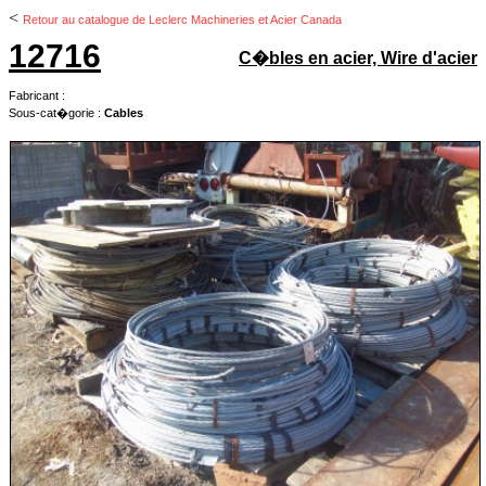
<
Retour au catalogue de Leclerc Machineries et Acier Canada
12716
C�bles en acier, Wire d'acier
Fabricant :
Sous-cat�gorie :
Cables