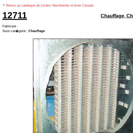
<
Retour au catalogue de Leclerc Machineries et Acier Canada
12711
Chauffage, Ch
Fabricant :
Sous-cat�gorie :
Chauffage