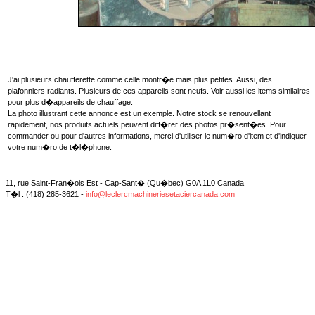
J'ai plusieurs chaufferette comme celle montr�e mais plus petites. Aussi, des
plafonniers radiants. Plusieurs de ces appareils sont neufs. Voir aussi les items similaires
pour plus d�appareils de chauffage.
La photo illustrant cette annonce est un exemple. Notre stock se renouvellant
rapidement, nos produits actuels peuvent diff�rer des photos pr�sent�es. Pour
commander ou pour d'autres informations, merci d'utiliser le num�ro d'item et d'indiquer
votre num�ro de t�l�phone.
11, rue Saint-Fran�ois Est - Cap-Sant� (Qu�bec) G0A 1L0 Canada
T�l : (418) 285-3621 -
info@leclercmachineriesetaciercanada.com