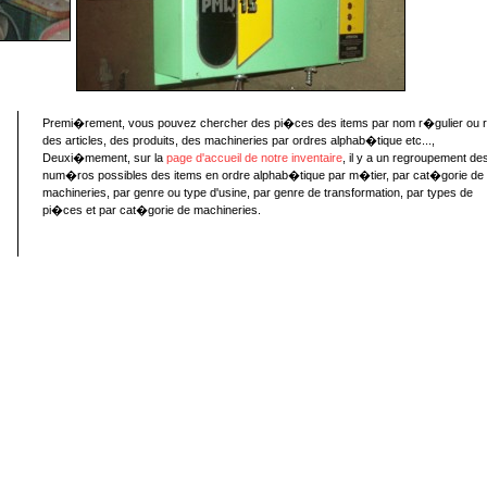
Premi�rement, vous pouvez chercher des pi�ces des items par nom r�gulier ou 
des articles, des produits, des machineries par ordres alphab�tique etc...,
Deuxi�mement, sur la
page d'accueil de notre inventaire
, il y a un regroupement de
num�ros possibles des items en ordre alphab�tique par m�tier, par cat�gorie de
machineries, par genre ou type d'usine, par genre de transformation, par types de
pi�ces et par cat�gorie de machineries.