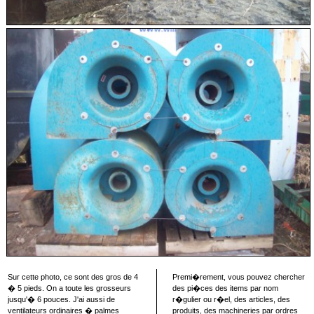
Sur cette photo, ce sont des gros de 4
Premi�rement, vous pouvez chercher
� 5 pieds. On a toute les grosseurs
des pi�ces des items par nom
jusqu'� 6 pouces. J'ai aussi de
r�gulier ou r�el, des articles, des
ventilateurs ordinaires � palmes
produits, des machineries par ordres