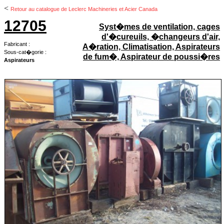
<
Retour au catalogue de Leclerc Machineries et Acier Canada
12705
Syst�mes de ventilation, cages
d'�cureuils, �changeurs d'air,
Fabricant :
A�ration, Climatisation, Aspirateurs
Sous-cat�gorie :
de fum�, Aspirateur de poussi�res
Aspirateurs