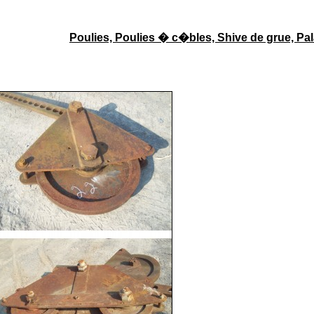
Poulies, Poulies � c�bles, Shive de grue, Pa