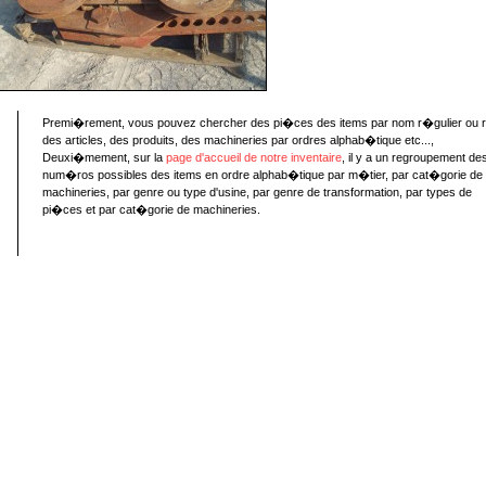
Premi�rement, vous pouvez chercher des pi�ces des items par nom r�gulier ou 
des articles, des produits, des machineries par ordres alphab�tique etc...,
Deuxi�mement, sur la
page d'accueil de notre inventaire
, il y a un regroupement de
num�ros possibles des items en ordre alphab�tique par m�tier, par cat�gorie de
machineries, par genre ou type d'usine, par genre de transformation, par types de
pi�ces et par cat�gorie de machineries.