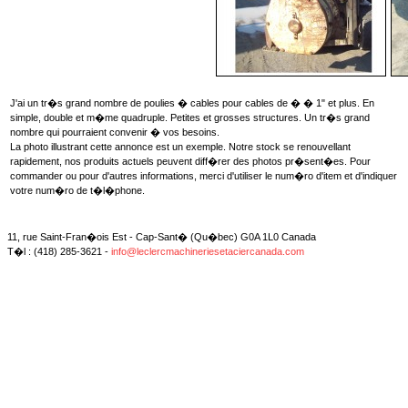
J'ai un tr�s grand nombre de poulies � cables pour cables de � � 1" et plus. En
simple, double et m�me quadruple. Petites et grosses structures. Un tr�s grand
nombre qui pourraient convenir � vos besoins.
La photo illustrant cette annonce est un exemple. Notre stock se renouvellant
rapidement, nos produits actuels peuvent diff�rer des photos pr�sent�es. Pour
commander ou pour d'autres informations, merci d'utiliser le num�ro d'item et d'indiquer
votre num�ro de t�l�phone.
11, rue Saint-Fran�ois Est - Cap-Sant� (Qu�bec) G0A 1L0 Canada
T�l : (418) 285-3621 -
info@leclercmachineriesetaciercanada.com