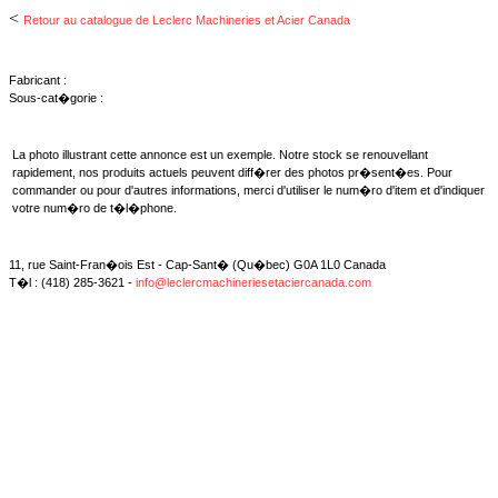
<
Retour au catalogue de Leclerc Machineries et Acier Canada
Fabricant :
Sous-cat�gorie :
La photo illustrant cette annonce est un exemple. Notre stock se renouvellant
rapidement, nos produits actuels peuvent diff�rer des photos pr�sent�es. Pour
commander ou pour d'autres informations, merci d'utiliser le num�ro d'item et d'indiquer
votre num�ro de t�l�phone.
11, rue Saint-Fran�ois Est - Cap-Sant� (Qu�bec) G0A 1L0 Canada
T�l : (418) 285-3621 -
info@leclercmachineriesetaciercanada.com