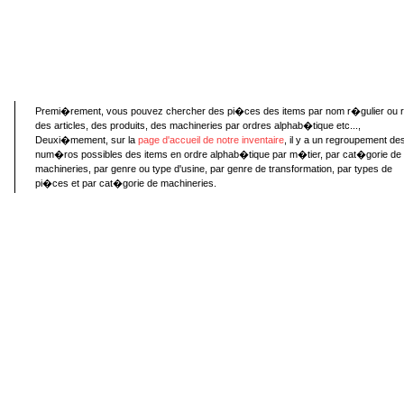
Premi�rement, vous pouvez chercher des pi�ces des items par nom r�gulier ou 
des articles, des produits, des machineries par ordres alphab�tique etc...,
Deuxi�mement, sur la
page d'accueil de notre inventaire
, il y a un regroupement de
num�ros possibles des items en ordre alphab�tique par m�tier, par cat�gorie de
machineries, par genre ou type d'usine, par genre de transformation, par types de
pi�ces et par cat�gorie de machineries.