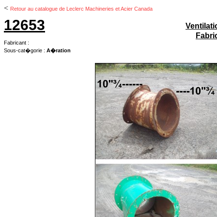
<
Retour au catalogue de Leclerc Machineries et Acier Canada
12653
Ventilati
Fabri
Fabricant :
Sous-cat�gorie :
A�ration