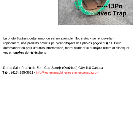
La photo illustrant cette annonce est un exemple. Notre stock se renouvellant
rapidement, nos produits actuels peuvent diff�rer des photos pr�sent�es. Pour
commander ou pour d'autres informations, merci d'utiliser le num�ro d'item et d'indiquer
votre num�ro de t�l�phone.
11, rue Saint-Fran�ois Est - Cap-Sant� (Qu�bec) G0A 1L0 Canada
T�l : (418) 285-3621 -
info@leclercmachineriesetaciercanada.com