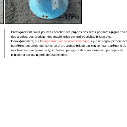
Premi�rement, vous pouvez chercher des pi�ces des items par nom r�gulier ou 
des articles, des produits, des machineries par ordres alphab�tique etc...,
Deuxi�mement, sur la
page d'accueil de notre inventaire
, il y a un regroupement de
num�ros possibles des items en ordre alphab�tique par m�tier, par cat�gorie de
machineries, par genre ou type d'usine, par genre de transformation, par types de
pi�ces et par cat�gorie de machineries.