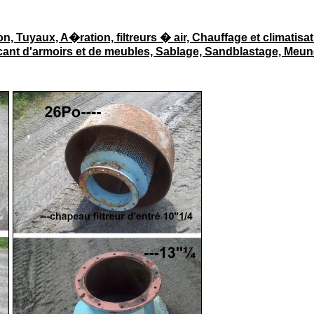
on, Tuyaux, A�ration, filtreurs � air, Chauffage et climatisat
cant d'armoirs et de meubles, Sablage, Sandblastage, Meun