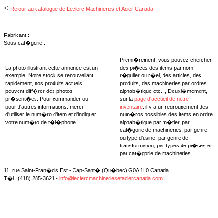
<
Retour au catalogue de Leclerc Machineries et Acier Canada
Fabricant :
Sous-cat�gorie :
Premi�rement, vous pouvez chercher
La photo illustrant cette annonce est un
des pi�ces des items par nom
exemple. Notre stock se renouvellant
r�gulier ou r�el, des articles, des
rapidement, nos produits actuels
produits, des machineries par ordres
peuvent diff�rer des photos
alphab�tique etc..., Deuxi�mement,
pr�sent�es. Pour commander ou
sur la
page d'accueil de notre
pour d'autres informations, merci
inventaire
, il y a un regroupement des
d'utiliser le num�ro d'item et d'indiquer
num�ros possibles des items en ordre
votre num�ro de t�l�phone.
alphab�tique par m�tier, par
cat�gorie de machineries, par genre
ou type d'usine, par genre de
transformation, par types de pi�ces et
par cat�gorie de machineries.
11, rue Saint-Fran�ois Est - Cap-Sant� (Qu�bec) G0A 1L0 Canada
T�l : (418) 285-3621 -
info@leclercmachineriesetaciercanada.com