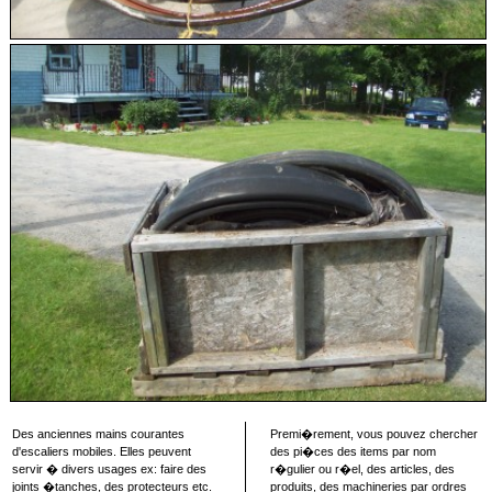
Des anciennes mains courantes
Premi�rement, vous pouvez chercher
d'escaliers mobiles. Elles peuvent
des pi�ces des items par nom
servir � divers usages ex: faire des
r�gulier ou r�el, des articles, des
joints �tanches, des protecteurs etc.
produits, des machineries par ordres