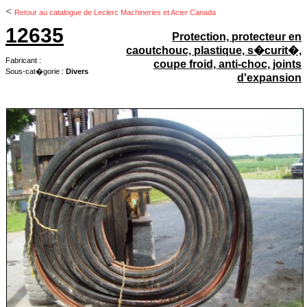
<
Retour au catalogue de Leclerc Machineries et Acier Canada
12635
Protection, protecteur en
caoutchouc, plastique, s�curit�,
Fabricant :
coupe froid, anti-choc, joints
Sous-cat�gorie :
Divers
d'expansion