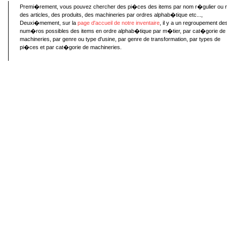
Premi�rement, vous pouvez chercher des pi�ces des items par nom r�gulier ou 
des articles, des produits, des machineries par ordres alphab�tique etc...,
Deuxi�mement, sur la
page d'accueil de notre inventaire
, il y a un regroupement de
num�ros possibles des items en ordre alphab�tique par m�tier, par cat�gorie de
machineries, par genre ou type d'usine, par genre de transformation, par types de
pi�ces et par cat�gorie de machineries.