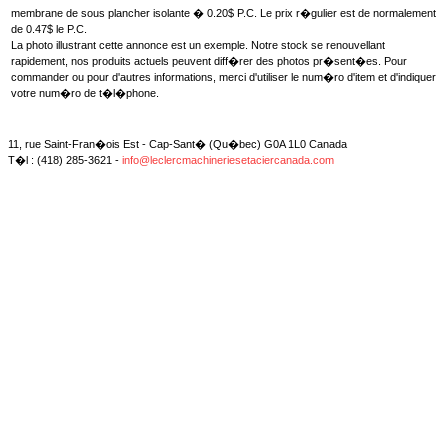
membrane de sous plancher isolante � 0.20$ P.C. Le prix r�gulier est de normalement
de 0.47$ le P.C.
La photo illustrant cette annonce est un exemple. Notre stock se renouvellant
rapidement, nos produits actuels peuvent diff�rer des photos pr�sent�es. Pour
commander ou pour d'autres informations, merci d'utiliser le num�ro d'item et d'indiquer
votre num�ro de t�l�phone.
11, rue Saint-Fran�ois Est - Cap-Sant� (Qu�bec) G0A 1L0 Canada
T�l : (418) 285-3621 -
info@leclercmachineriesetaciercanada.com