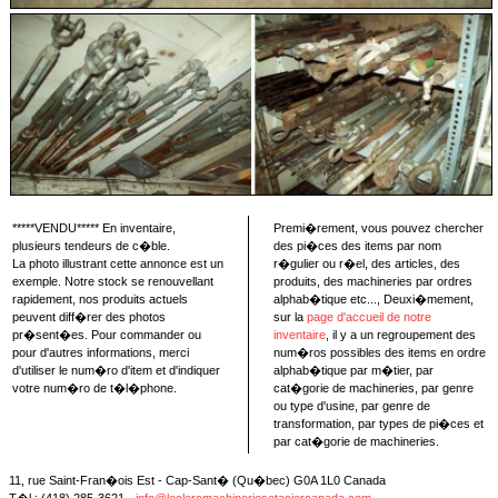
*****VENDU***** En inventaire,
Premi�rement, vous pouvez chercher
plusieurs tendeurs de c�ble.
des pi�ces des items par nom
La photo illustrant cette annonce est un
r�gulier ou r�el, des articles, des
exemple. Notre stock se renouvellant
produits, des machineries par ordres
rapidement, nos produits actuels
alphab�tique etc..., Deuxi�mement,
peuvent diff�rer des photos
sur la
page d'accueil de notre
pr�sent�es. Pour commander ou
inventaire
, il y a un regroupement des
pour d'autres informations, merci
num�ros possibles des items en ordre
d'utiliser le num�ro d'item et d'indiquer
alphab�tique par m�tier, par
votre num�ro de t�l�phone.
cat�gorie de machineries, par genre
ou type d'usine, par genre de
transformation, par types de pi�ces et
par cat�gorie de machineries.
11, rue Saint-Fran�ois Est - Cap-Sant� (Qu�bec) G0A 1L0 Canada