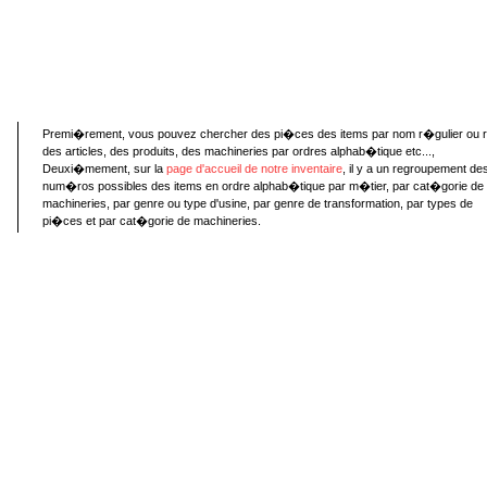
Premi�rement, vous pouvez chercher des pi�ces des items par nom r�gulier ou 
des articles, des produits, des machineries par ordres alphab�tique etc...,
Deuxi�mement, sur la
page d'accueil de notre inventaire
, il y a un regroupement de
num�ros possibles des items en ordre alphab�tique par m�tier, par cat�gorie de
machineries, par genre ou type d'usine, par genre de transformation, par types de
pi�ces et par cat�gorie de machineries.