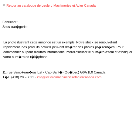
<
Retour au catalogue de Leclerc Machineries et Acier Canada
Fabricant :
Sous-cat�gorie :
La photo illustrant cette annonce est un exemple. Notre stock se renouvellant
rapidement, nos produits actuels peuvent diff�rer des photos pr�sent�es. Pour
commander ou pour d'autres informations, merci d'utiliser le num�ro d'item et d'indiquer
votre num�ro de t�l�phone.
11, rue Saint-Fran�ois Est - Cap-Sant� (Qu�bec) G0A 1L0 Canada
T�l : (418) 285-3621 -
info@leclercmachineriesetaciercanada.com