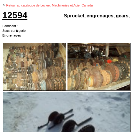
<
Retour au catalogue de Leclerc Machineries et Acier Canada
12594
Sprocket, engrenages, gears,
Fabricant :
Sous-cat�gorie :
Engrenages