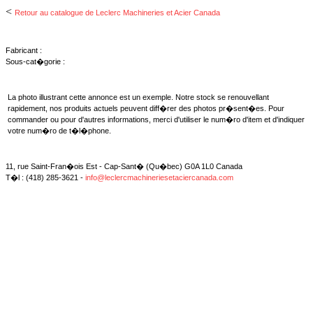
<
Retour au catalogue de Leclerc Machineries et Acier Canada
Fabricant :
Sous-cat�gorie :
La photo illustrant cette annonce est un exemple. Notre stock se renouvellant
rapidement, nos produits actuels peuvent diff�rer des photos pr�sent�es. Pour
commander ou pour d'autres informations, merci d'utiliser le num�ro d'item et d'indiquer
votre num�ro de t�l�phone.
11, rue Saint-Fran�ois Est - Cap-Sant� (Qu�bec) G0A 1L0 Canada
T�l : (418) 285-3621 -
info@leclercmachineriesetaciercanada.com