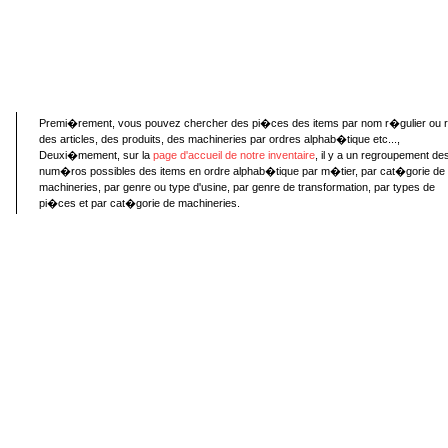
Premi�rement, vous pouvez chercher des pi�ces des items par nom r�gulier ou 
des articles, des produits, des machineries par ordres alphab�tique etc...,
Deuxi�mement, sur la
page d'accueil de notre inventaire
, il y a un regroupement de
num�ros possibles des items en ordre alphab�tique par m�tier, par cat�gorie de
machineries, par genre ou type d'usine, par genre de transformation, par types de
pi�ces et par cat�gorie de machineries.