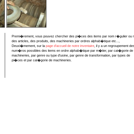
Premi�rement, vous pouvez chercher des pi�ces des items par nom r�gulier ou 
des articles, des produits, des machineries par ordres alphab�tique etc...,
Deuxi�mement, sur la
page d'accueil de notre inventaire
, il y a un regroupement de
num�ros possibles des items en ordre alphab�tique par m�tier, par cat�gorie de
machineries, par genre ou type d'usine, par genre de transformation, par types de
pi�ces et par cat�gorie de machineries.