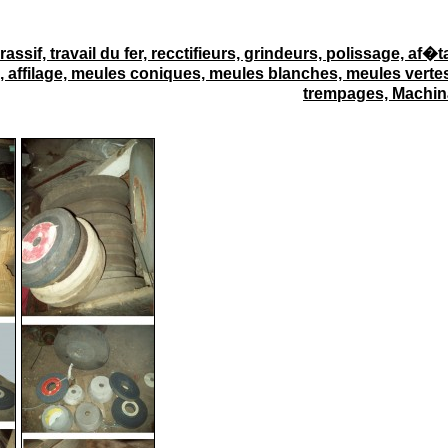
assif, travail du fer, recctifieurs, grindeurs, polissage, af�t
, affilage, meules coniques, meules blanches, meules verte
trempages, Machi