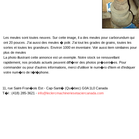
Les meules sont toutes neuves. Sur cette image, il a des meules pour carborundum qui
ont 20 pouces. J'ai aussi des meules � polir. J'ai tout les grades de grains, toutes les
sortes et toutes les grandeurs. Environ 1000 en inventaire. Voir aussi item similaires pour
plus de meules
La photo illustrant cette annonce est un exemple. Notre stock se renouvellant
rapidement, nos produits actuels peuvent diff�rer des photos pr�sent�es. Pour
commander ou pour d'autres informations, merci d'utiliser le num�ro d'item et d'indiquer
votre num�ro de t�l�phone.
11, rue Saint-Fran�ois Est - Cap-Sant� (Qu�bec) G0A 1L0 Canada
T�l : (418) 285-3621 -
info@leclercmachineriesetaciercanada.com