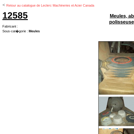
<
Retour au catalogue de Leclerc Machineries et Acier Canada
12585
Meules, abr
polisseuse
Fabricant :
Sous-cat�gorie :
Meules