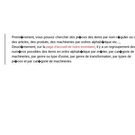
Premi�rement, vous pouvez chercher des pi�ces des items par nom r�gulier ou 
des articles, des produits, des machineries par ordres alphab�tique etc...,
Deuxi�mement, sur la
page d'accueil de notre inventaire
, il y a un regroupement de
num�ros possibles des items en ordre alphab�tique par m�tier, par cat�gorie de
machineries, par genre ou type d'usine, par genre de transformation, par types de
pi�ces et par cat�gorie de machineries.