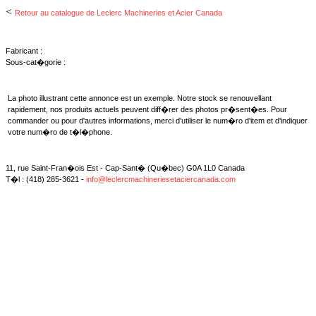
<
Retour au catalogue de Leclerc Machineries et Acier Canada
Fabricant :
Sous-cat�gorie :
La photo illustrant cette annonce est un exemple. Notre stock se renouvellant
rapidement, nos produits actuels peuvent diff�rer des photos pr�sent�es. Pour
commander ou pour d'autres informations, merci d'utiliser le num�ro d'item et d'indiquer
votre num�ro de t�l�phone.
11, rue Saint-Fran�ois Est - Cap-Sant� (Qu�bec) G0A 1L0 Canada
T�l : (418) 285-3621 -
info@leclercmachineriesetaciercanada.com