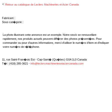
<
Retour au catalogue de Leclerc Machineries et Acier Canada
Fabricant :
Sous-cat�gorie :
La photo illustrant cette annonce est un exemple. Notre stock se renouvellant
rapidement, nos produits actuels peuvent diff�rer des photos pr�sent�es. Pour
commander ou pour d'autres informations, merci d'utiliser le num�ro d'item et d'indiquer
votre num�ro de t�l�phone.
11, rue Saint-Fran�ois Est - Cap-Sant� (Qu�bec) G0A 1L0 Canada
T�l : (418) 285-3621 -
info@leclercmachineriesetaciercanada.com