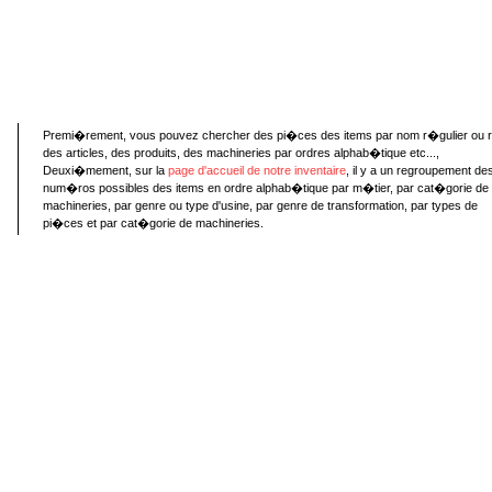
Premi�rement, vous pouvez chercher des pi�ces des items par nom r�gulier ou 
des articles, des produits, des machineries par ordres alphab�tique etc...,
Deuxi�mement, sur la
page d'accueil de notre inventaire
, il y a un regroupement de
num�ros possibles des items en ordre alphab�tique par m�tier, par cat�gorie de
machineries, par genre ou type d'usine, par genre de transformation, par types de
pi�ces et par cat�gorie de machineries.