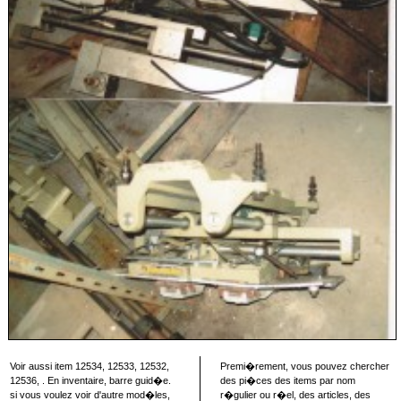
Voir aussi item 12534, 12533, 12532,
Premi�rement, vous pouvez chercher
12536, . En inventaire, barre guid�e.
des pi�ces des items par nom
si vous voulez voir d'autre mod�les,
r�gulier ou r�el, des articles, des