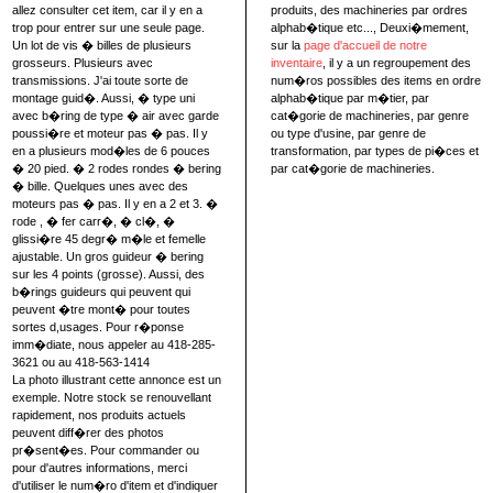
allez consulter cet item, car il y en a
produits, des machineries par ordres
trop pour entrer sur une seule page.
alphab�tique etc..., Deuxi�mement,
Un lot de vis � billes de plusieurs
sur la
page d'accueil de notre
grosseurs. Plusieurs avec
inventaire
, il y a un regroupement des
transmissions. J'ai toute sorte de
num�ros possibles des items en ordre
montage guid�. Aussi, � type uni
alphab�tique par m�tier, par
avec b�ring de type � air avec garde
cat�gorie de machineries, par genre
poussi�re et moteur pas � pas. Il y
ou type d'usine, par genre de
en a plusieurs mod�les de 6 pouces
transformation, par types de pi�ces et
� 20 pied. � 2 rodes rondes � bering
par cat�gorie de machineries.
� bille. Quelques unes avec des
moteurs pas � pas. Il y en a 2 et 3. �
rode , � fer carr�, � cl�, �
glissi�re 45 degr� m�le et femelle
ajustable. Un gros guideur � bering
sur les 4 points (grosse). Aussi, des
b�rings guideurs qui peuvent qui
peuvent �tre mont� pour toutes
sortes d,usages. Pour r�ponse
imm�diate, nous appeler au 418-285-
3621 ou au 418-563-1414
La photo illustrant cette annonce est un
exemple. Notre stock se renouvellant
rapidement, nos produits actuels
peuvent diff�rer des photos
pr�sent�es. Pour commander ou
pour d'autres informations, merci
d'utiliser le num�ro d'item et d'indiquer