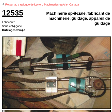
<
Retour au catalogue de Leclerc Machineries et Acier Canada
12535
Machinerie sp�ciale, fabricant de
machinerie, guidage, appareil de
Fabricant :
guidage
Sous-cat�gorie :
Outillages vari�s