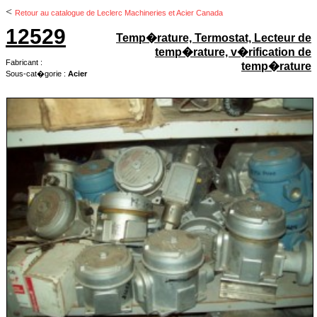
<
Retour au catalogue de Leclerc Machineries et Acier Canada
12529
Temp�rature, Termostat, Lecteur de
temp�rature, v�rification de
Fabricant :
temp�rature
Sous-cat�gorie :
Acier