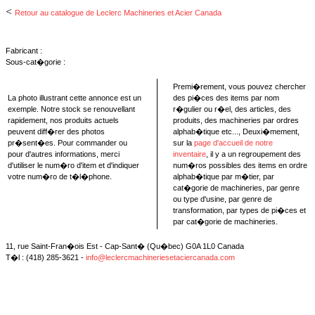
<
Retour au catalogue de Leclerc Machineries et Acier Canada
Fabricant :
Sous-cat�gorie :
Premi�rement, vous pouvez chercher
La photo illustrant cette annonce est un
des pi�ces des items par nom
exemple. Notre stock se renouvellant
r�gulier ou r�el, des articles, des
rapidement, nos produits actuels
produits, des machineries par ordres
peuvent diff�rer des photos
alphab�tique etc..., Deuxi�mement,
pr�sent�es. Pour commander ou
sur la
page d'accueil de notre
pour d'autres informations, merci
inventaire
, il y a un regroupement des
d'utiliser le num�ro d'item et d'indiquer
num�ros possibles des items en ordre
votre num�ro de t�l�phone.
alphab�tique par m�tier, par
cat�gorie de machineries, par genre
ou type d'usine, par genre de
transformation, par types de pi�ces et
par cat�gorie de machineries.
11, rue Saint-Fran�ois Est - Cap-Sant� (Qu�bec) G0A 1L0 Canada
T�l : (418) 285-3621 -
info@leclercmachineriesetaciercanada.com