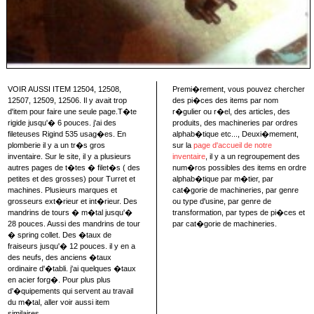
VOIR AUSSI ITEM 12504, 12508,
Premi�rement, vous pouvez chercher
12507, 12509, 12506. Il y avait trop
des pi�ces des items par nom
d'item pour faire une seule page.T�te
r�gulier ou r�el, des articles, des
rigide jusqu'� 6 pouces. j'ai des
produits, des machineries par ordres
fileteuses Rigind 535 usag�es. En
alphab�tique etc..., Deuxi�mement,
plomberie il y a un tr�s gros
sur la
page d'accueil de notre
inventaire. Sur le site, il y a plusieurs
inventaire
, il y a un regroupement des
autres pages de t�tes � filet�s ( des
num�ros possibles des items en ordre
petites et des grosses) pour Turret et
alphab�tique par m�tier, par
machines. Plusieurs marques et
cat�gorie de machineries, par genre
grosseurs ext�rieur et int�rieur. Des
ou type d'usine, par genre de
mandrins de tours � m�tal jusqu'�
transformation, par types de pi�ces et
28 pouces. Aussi des mandrins de tour
par cat�gorie de machineries.
� spring collet. Des �taux de
fraiseurs jusqu'� 12 pouces. il y en a
des neufs, des anciens �taux
ordinaire d'�tabli. j'ai quelques �taux
en acier forg�. Pour plus plus
d'�quipements qui servent au travail
du m�tal, aller voir aussi item
similaires.