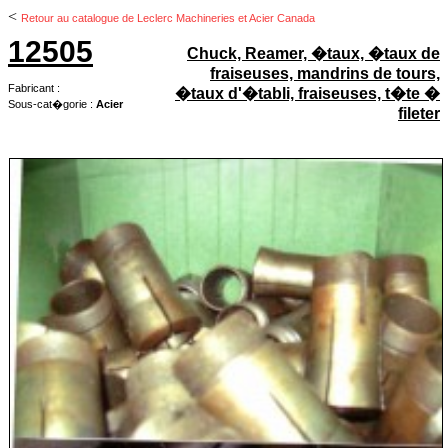
<
Retour au catalogue de Leclerc Machineries et Acier Canada
12505
Chuck, Reamer, �taux, �taux de
fraiseuses, mandrins de tours,
Fabricant :
�taux d'�tabli, fraiseuses, t�te �
Sous-cat�gorie :
Acier
fileter