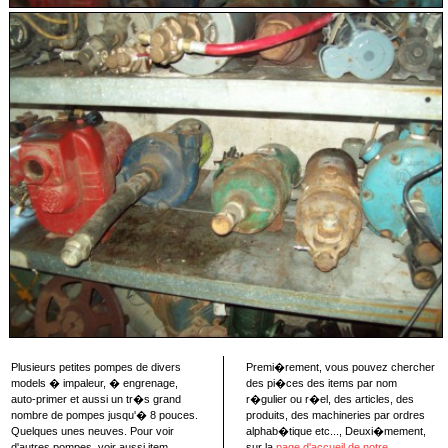
Plusieurs petites pompes de divers
Premi�rement, vous pouvez chercher
models � impaleur, � engrenage,
des pi�ces des items par nom
auto-primer et aussi un tr�s grand
r�gulier ou r�el, des articles, des
nombre de pompes jusqu'� 8 pouces.
produits, des machineries par ordres
Quelques unes neuves. Pour voir
alphab�tique etc..., Deuxi�mement,
d'autres pompes, voir aussi item
sur la
page d'accueil de notre