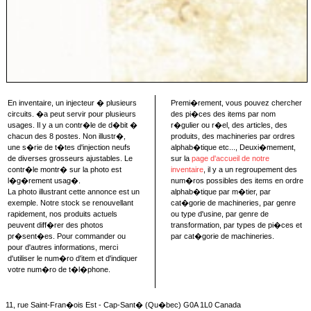
En inventaire, un injecteur � plusieurs
Premi�rement, vous pouvez chercher
circuits. �a peut servir pour plusieurs
des pi�ces des items par nom
usages. Il y a un contr�le de d�bit �
r�gulier ou r�el, des articles, des
chacun des 8 postes. Non illustr�,
produits, des machineries par ordres
une s�rie de t�tes d'injection neufs
alphab�tique etc..., Deuxi�mement,
de diverses grosseurs ajustables. Le
sur la
page d'accueil de notre
contr�le montr� sur la photo est
inventaire
, il y a un regroupement des
l�g�rement usag�.
num�ros possibles des items en ordre
La photo illustrant cette annonce est un
alphab�tique par m�tier, par
exemple. Notre stock se renouvellant
cat�gorie de machineries, par genre
rapidement, nos produits actuels
ou type d'usine, par genre de
peuvent diff�rer des photos
transformation, par types de pi�ces et
pr�sent�es. Pour commander ou
par cat�gorie de machineries.
pour d'autres informations, merci
d'utiliser le num�ro d'item et d'indiquer
votre num�ro de t�l�phone.
11, rue Saint-Fran�ois Est - Cap-Sant� (Qu�bec) G0A 1L0 Canada