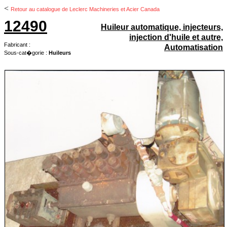
<
Retour au catalogue de Leclerc Machineries et Acier Canada
12490
Huileur automatique, injecteurs,
injection d'huile et autre,
Fabricant :
Automatisation
Sous-cat�gorie :
Huileurs