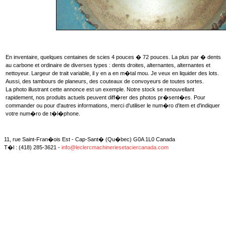
En inventaire, quelques centaines de scies 4 pouces � 72 pouces. La plus par � dents
au carbone et ordinaire de diverses types : dents droites, alternantes, alternantes et
nettoyeur. Largeur de trait variable, il y en a en m�tal mou. Je veux en liquider des lots.
Aussi, des tambours de planeurs, des couteaux de convoyeurs de toutes sortes.
La photo illustrant cette annonce est un exemple. Notre stock se renouvellant
rapidement, nos produits actuels peuvent diff�rer des photos pr�sent�es. Pour
commander ou pour d'autres informations, merci d'utiliser le num�ro d'item et d'indiquer
votre num�ro de t�l�phone.
11, rue Saint-Fran�ois Est - Cap-Sant� (Qu�bec) G0A 1L0 Canada
T�l : (418) 285-3621 -
info@leclercmachineriesetaciercanada.com