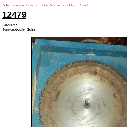
<
Retour au catalogue de Leclerc Machineries et Acier Canada
12479
Fabricant :
Sous-cat�gorie :
Scies