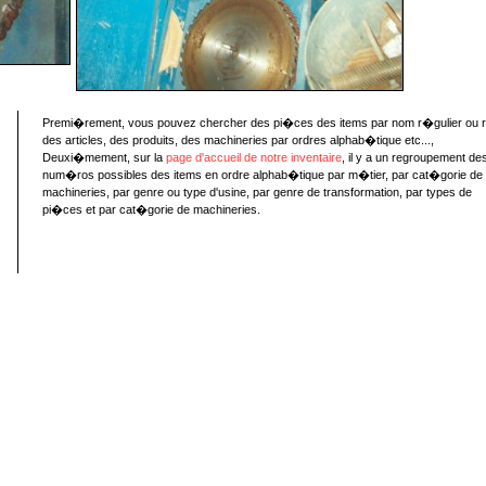
Premi�rement, vous pouvez chercher des pi�ces des items par nom r�gulier ou 
des articles, des produits, des machineries par ordres alphab�tique etc...,
Deuxi�mement, sur la
page d'accueil de notre inventaire
, il y a un regroupement de
num�ros possibles des items en ordre alphab�tique par m�tier, par cat�gorie de
machineries, par genre ou type d'usine, par genre de transformation, par types de
pi�ces et par cat�gorie de machineries.