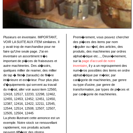
Plusieurs en inventaire. IMPORTANT,
Premi�rement, vous pouvez chercher
VOIR LA SUITE AUX ITEM similaires. Il
des pi�ces des items par nom
y avait trop de marchandise pour ne
r�gulier ou r�el, des articles, des
faire qu'Une seule page. J'ai en
produits, des machineries par ordres
inventaire un assortiment tr�s
alphab�tique etc..., Deuxi�mement,
important de pi�ces de fraiseuses et
sur la
page d'accueil de notre
autre machineries. Des al�soirs,
inventaire
, il y a un regroupement des
quelques millier de reamer, des millier
num�ros possibles des items en ordre
de tap � filet� (tarauds) de fili�re
alphab�tique par m�tier, par
int�rieure et ext�rieur. Pour plus plus
cat�gorie de machineries, par genre
d'�quipements qui servent au travail
ou type d'usine, par genre de
du m�tal, aller voir aussi item 12560,
transformation, par types de pi�ces et
12418, 12517, 12233, 12298, 12462,
par cat�gorie de machineries.
12455, 12453, 12452, 12451, 12450,
12387, 12416, 12422, 12211, 12545,
12544, 12514, 12508, 12507, 12507,
12505, 12504, 12445
La photo illustrant cette annonce est un
exemple. Notre stock se renouvellant
rapidement, nos produits actuels
peuvent diff�rer des photos