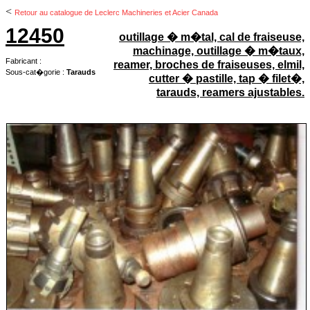
<
Retour au catalogue de Leclerc Machineries et Acier Canada
12450
outillage � m�tal, cal de fraiseuse,
machinage, outillage � m�taux,
Fabricant :
reamer, broches de fraiseuses, elmil,
Sous-cat�gorie :
Tarauds
cutter � pastille, tap � filet�,
tarauds, reamers ajustables.