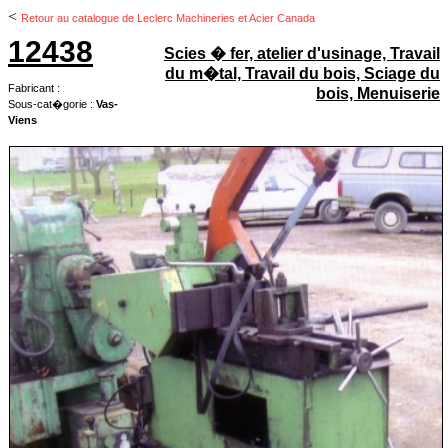
<
Retour au catalogue de Leclerc Machineries et Acier Canada
12438
Scies � fer, atelier d'usinage, Travail
du m�tal, Travail du bois, Sciage du
Fabricant :
bois, Menuiserie
Sous-cat�gorie :
Vas-
Viens