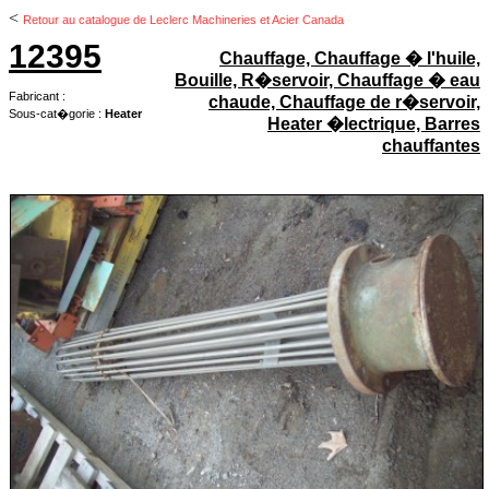
<
Retour au catalogue de Leclerc Machineries et Acier Canada
12395
Chauffage, Chauffage � l'huile,
Bouille, R�servoir, Chauffage � eau
Fabricant :
chaude, Chauffage de r�servoir,
Sous-cat�gorie :
Heater
Heater �lectrique, Barres
chauffantes