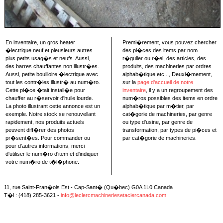
En inventaire, un gros heater
Premi�rement, vous pouvez chercher
�lectrique neuf et pleusieurs autres
des pi�ces des items par nom
plus petits usag�s et neufs. Aussi,
r�gulier ou r�el, des articles, des
des barres chauffantes non illustr�es.
produits, des machineries par ordres
Aussi, petite bouilloire �lectrique avec
alphab�tique etc..., Deuxi�mement,
tout les contr�les illustr� au num�ro.
sur la
page d'accueil de notre
Cette pi�ce �tait install�e pour
inventaire
, il y a un regroupement des
chauffer au r�servoir d'huile lourde.
num�ros possibles des items en ordre
La photo illustrant cette annonce est un
alphab�tique par m�tier, par
exemple. Notre stock se renouvellant
cat�gorie de machineries, par genre
rapidement, nos produits actuels
ou type d'usine, par genre de
peuvent diff�rer des photos
transformation, par types de pi�ces et
pr�sent�es. Pour commander ou
par cat�gorie de machineries.
pour d'autres informations, merci
d'utiliser le num�ro d'item et d'indiquer
votre num�ro de t�l�phone.
11, rue Saint-Fran�ois Est - Cap-Sant� (Qu�bec) G0A 1L0 Canada
T�l : (418) 285-3621 -
info@leclercmachineriesetaciercanada.com