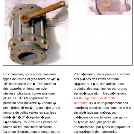
En imventaire, nous avons plusieurs
Premi�rement, vous pouvez chercher
types de valves et grosseurs de �" �
des pi�ces des items par nom
18" de pression vari�. Des neufs et
r�gulier ou r�el, des articles, des
des usag�s en fonte, en acier,
produits, des machineries par ordres
stanless, plastique, cuivre ainsi que
alphab�tique etc..., Deuxi�mement,
plusieurs STEAM regulateur de
sur la
page d'accueil de notre
pression pour bouilloire � vendre �
inventaire
, il y a un regroupement des
prix r�duit. � not�, j'ai un tr�s grnad
num�ros possibles des items en ordre
nombre de balles valves en stanless
alphab�tique par m�tier, par
filet� �" � 3" � liquider � prix
cat�gorie de machineries, par genre
r�sonables. Pour d'autres valves de
ou type d'usine, par genre de
toutes sortes, voir items similaires
transformation, par types de pi�ces et
La photo illustrant cette annonce est un
par cat�gorie de machineries.