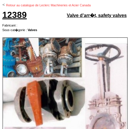
<
Retour au catalogue de Leclerc Machineries et Acier Canada
12389
Valve d'arr�t, safety valves
Fabricant :
Sous-cat�gorie :
Valves