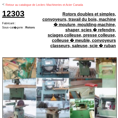
<
Retour au catalogue de Leclerc Machineries et Acier Canada
12303
Rotors doubles et simples,
convoyeurs, travail du bois, machine
Fabricant :
� moulure, moulding-machine,
Sous-cat�gorie :
Rotors
shaper, scies � refendre,
sciages,colleuse, presse colleuse,
colleuse � meuble, convoyeurs
classeurs, saleuse, scie � ruban