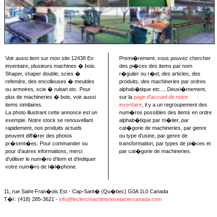
Voir aussi item sur mon site 12438 En
Premi�rement, vous pouvez chercher
inventaire, plusieurs machines � bois.
des pi�ces des items par nom
Shaper, shaper double, scies �
r�gulier ou r�el, des articles, des
refendre, des encolleuses � meubles
produits, des machineries par ordres
ou armoires, scie � ruban etc. Pour
alphab�tique etc..., Deuxi�mement,
plus de machineries � bois, voir aussi
sur la
page d'accueil de notre
items similaires.
inventaire
, il y a un regroupement des
La photo illustrant cette annonce est un
num�ros possibles des items en ordre
exemple. Notre stock se renouvellant
alphab�tique par m�tier, par
rapidement, nos produits actuels
cat�gorie de machineries, par genre
peuvent diff�rer des photos
ou type d'usine, par genre de
pr�sent�es. Pour commander ou
transformation, par types de pi�ces et
pour d'autres informations, merci
par cat�gorie de machineries.
d'utiliser le num�ro d'item et d'indiquer
votre num�ro de t�l�phone.
11, rue Saint-Fran�ois Est - Cap-Sant� (Qu�bec) G0A 1L0 Canada
T�l : (418) 285-3621 -
info@leclercmachineriesetaciercanada.com