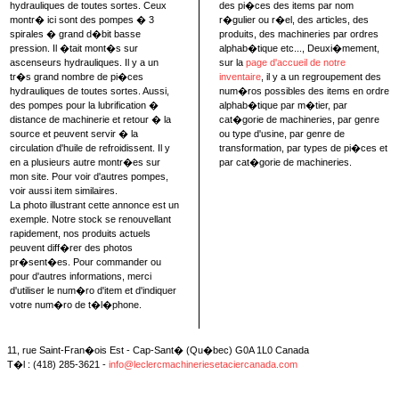
hydrauliques de toutes sortes. Ceux
des pi�ces des items par nom
montr� ici sont des pompes � 3
r�gulier ou r�el, des articles, des
spirales � grand d�bit basse
produits, des machineries par ordres
pression. Il �tait mont�s sur
alphab�tique etc..., Deuxi�mement,
ascenseurs hydrauliques. Il y a un
sur la
page d'accueil de notre
tr�s grand nombre de pi�ces
inventaire
, il y a un regroupement des
hydrauliques de toutes sortes. Aussi,
num�ros possibles des items en ordre
des pompes pour la lubrification �
alphab�tique par m�tier, par
distance de machinerie et retour � la
cat�gorie de machineries, par genre
source et peuvent servir � la
ou type d'usine, par genre de
circulation d'huile de refroidissent. Il y
transformation, par types de pi�ces et
en a plusieurs autre montr�es sur
par cat�gorie de machineries.
mon site. Pour voir d'autres pompes,
voir aussi item similaires.
La photo illustrant cette annonce est un
exemple. Notre stock se renouvellant
rapidement, nos produits actuels
peuvent diff�rer des photos
pr�sent�es. Pour commander ou
pour d'autres informations, merci
d'utiliser le num�ro d'item et d'indiquer
votre num�ro de t�l�phone.
11, rue Saint-Fran�ois Est - Cap-Sant� (Qu�bec) G0A 1L0 Canada
T�l : (418) 285-3621 -
info@leclercmachineriesetaciercanada.com