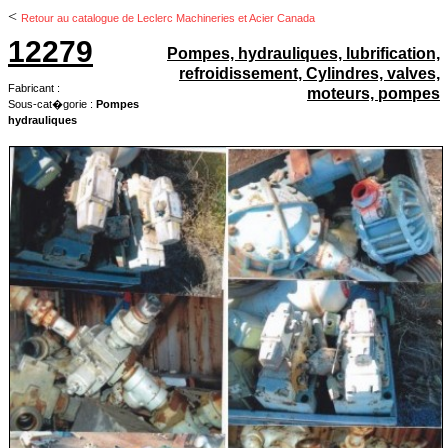
<
Retour au catalogue de Leclerc Machineries et Acier Canada
12279
Pompes, hydrauliques, lubrification,
refroidissement, Cylindres, valves,
Fabricant :
moteurs, pompes
Sous-cat�gorie :
Pompes
hydrauliques