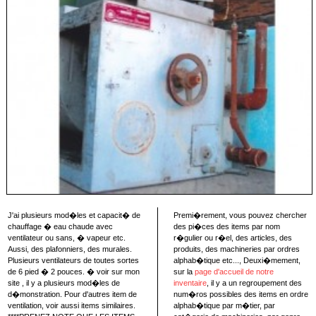
J'ai plusieurs mod�les et capacit� de
Premi�rement, vous pouvez chercher
chauffage � eau chaude avec
des pi�ces des items par nom
ventilateur ou sans, � vapeur etc.
r�gulier ou r�el, des articles, des
Aussi, des plafonniers, des murales.
produits, des machineries par ordres
Plusieurs ventilateurs de toutes sortes
alphab�tique etc..., Deuxi�mement,
de 6 pied � 2 pouces. � voir sur mon
sur la
page d'accueil de notre
site , il y a plusieurs mod�les de
inventaire
, il y a un regroupement des
d�monstration. Pour d'autres item de
num�ros possibles des items en ordre
ventilation, voir aussi items similaires.
alphab�tique par m�tier, par