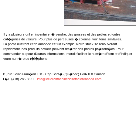
Il y a plusieurs dril en inventaire. � vendre, des grosses et des petites et toutes
cat�gories de valeurs. Pour plus de perceuses � colonne, voir items similaires.
La photo illustrant cette annonce est un exemple. Notre stock se renouvellant
rapidement, nos produits actuels peuvent diff�rer des photos pr�sent�es. Pour
commander ou pour d'autres informations, merci d'utiliser le num�ro d'item et d'indiquer
votre num�ro de t�l�phone.
11, rue Saint-Fran�ois Est - Cap-Sant� (Qu�bec) G0A 1L0 Canada
T�l : (418) 285-3621 -
info@leclercmachineriesetaciercanada.com