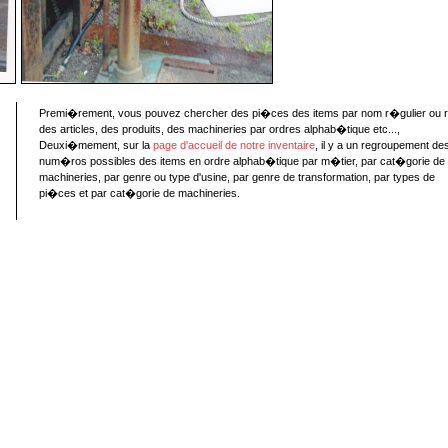
Premi�rement, vous pouvez chercher des pi�ces des items par nom r�gulier ou 
des articles, des produits, des machineries par ordres alphab�tique etc...,
Deuxi�mement, sur la
page d'accueil de notre inventaire
, il y a un regroupement de
num�ros possibles des items en ordre alphab�tique par m�tier, par cat�gorie de
machineries, par genre ou type d'usine, par genre de transformation, par types de
pi�ces et par cat�gorie de machineries.