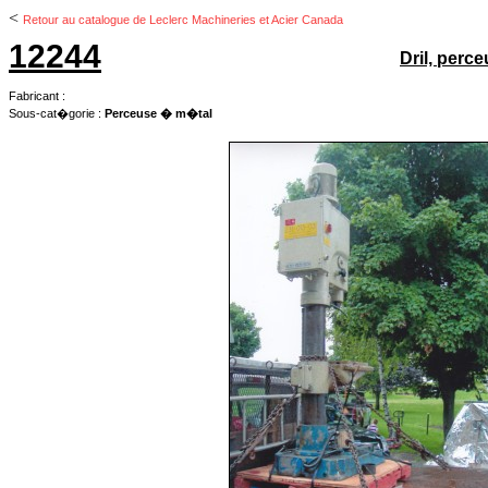
<
Retour au catalogue de Leclerc Machineries et Acier Canada
12244
Dril, perce
Fabricant :
Sous-cat�gorie :
Perceuse � m�tal