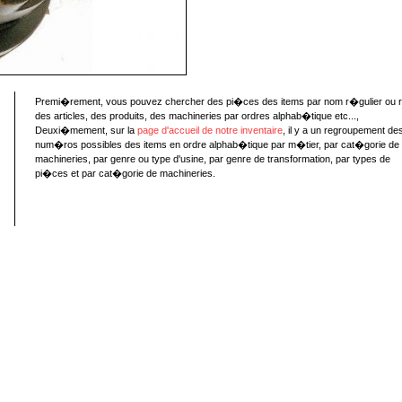
Premi�rement, vous pouvez chercher des pi�ces des items par nom r�gulier ou 
des articles, des produits, des machineries par ordres alphab�tique etc...,
Deuxi�mement, sur la
page d'accueil de notre inventaire
, il y a un regroupement de
num�ros possibles des items en ordre alphab�tique par m�tier, par cat�gorie de
machineries, par genre ou type d'usine, par genre de transformation, par types de
pi�ces et par cat�gorie de machineries.