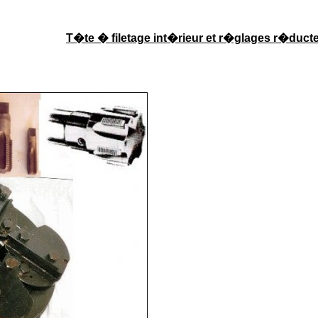
T�te � filetage int�rieur et r�glages r�duct