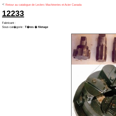
<
Retour au catalogue de Leclerc Machineries et Acier Canada
12233
Fabricant :
Sous-cat�gorie :
T�tes � filetage