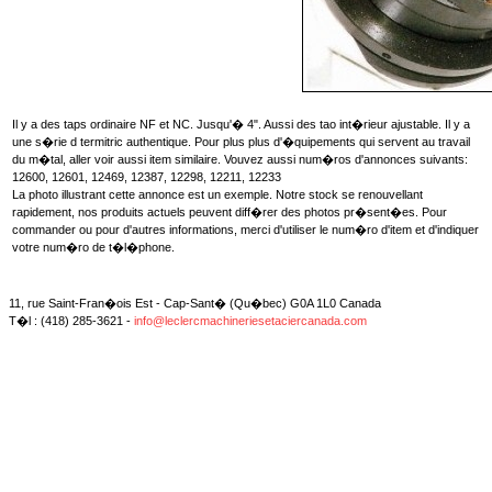
Il y a des taps ordinaire NF et NC. Jusqu'� 4". Aussi des tao int�rieur ajustable. Il y a
une s�rie d termitric authentique. Pour plus plus d'�quipements qui servent au travail
du m�tal, aller voir aussi item similaire. Vouvez aussi num�ros d'annonces suivants:
12600, 12601, 12469, 12387, 12298, 12211, 12233
La photo illustrant cette annonce est un exemple. Notre stock se renouvellant
rapidement, nos produits actuels peuvent diff�rer des photos pr�sent�es. Pour
commander ou pour d'autres informations, merci d'utiliser le num�ro d'item et d'indiquer
votre num�ro de t�l�phone.
11, rue Saint-Fran�ois Est - Cap-Sant� (Qu�bec) G0A 1L0 Canada
T�l : (418) 285-3621 -
info@leclercmachineriesetaciercanada.com