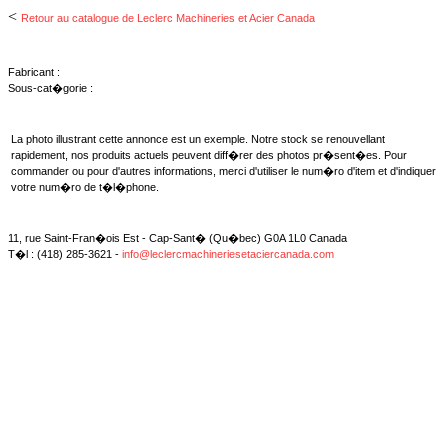
<
Retour au catalogue de Leclerc Machineries et Acier Canada
Fabricant :
Sous-cat�gorie :
La photo illustrant cette annonce est un exemple. Notre stock se renouvellant
rapidement, nos produits actuels peuvent diff�rer des photos pr�sent�es. Pour
commander ou pour d'autres informations, merci d'utiliser le num�ro d'item et d'indiquer
votre num�ro de t�l�phone.
11, rue Saint-Fran�ois Est - Cap-Sant� (Qu�bec) G0A 1L0 Canada
T�l : (418) 285-3621 -
info@leclercmachineriesetaciercanada.com