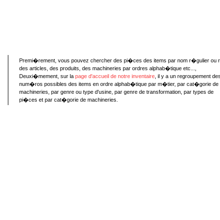
Premi�rement, vous pouvez chercher des pi�ces des items par nom r�gulier ou 
des articles, des produits, des machineries par ordres alphab�tique etc...,
Deuxi�mement, sur la
page d'accueil de notre inventaire
, il y a un regroupement de
num�ros possibles des items en ordre alphab�tique par m�tier, par cat�gorie de
machineries, par genre ou type d'usine, par genre de transformation, par types de
pi�ces et par cat�gorie de machineries.