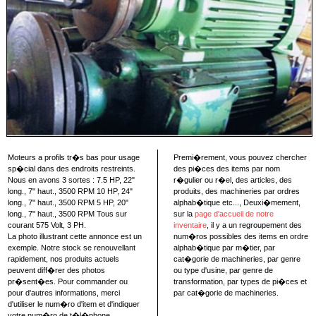
Moteurs a profils tr�s bas pour usage
Premi�rement, vous pouvez chercher
sp�cial dans des endroits restreints.
des pi�ces des items par nom
Nous en avons 3 sortes : 7.5 HP, 22"
r�gulier ou r�el, des articles, des
long., 7" haut., 3500 RPM 10 HP, 24"
produits, des machineries par ordres
long., 7" haut., 3500 RPM 5 HP, 20"
alphab�tique etc..., Deuxi�mement,
long., 7" haut., 3500 RPM Tous sur
sur la
page d'accueil de notre
courant 575 Volt, 3 PH.
inventaire
, il y a un regroupement des
La photo illustrant cette annonce est un
num�ros possibles des items en ordre
exemple. Notre stock se renouvellant
alphab�tique par m�tier, par
rapidement, nos produits actuels
cat�gorie de machineries, par genre
peuvent diff�rer des photos
ou type d'usine, par genre de
pr�sent�es. Pour commander ou
transformation, par types de pi�ces et
pour d'autres informations, merci
par cat�gorie de machineries.
d'utiliser le num�ro d'item et d'indiquer
votre num�ro de t�l�phone.