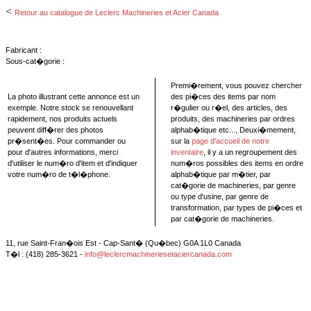
<
Retour au catalogue de Leclerc Machineries et Acier Canada
Fabricant :
Sous-cat�gorie :
Premi�rement, vous pouvez chercher
La photo illustrant cette annonce est un
des pi�ces des items par nom
exemple. Notre stock se renouvellant
r�gulier ou r�el, des articles, des
rapidement, nos produits actuels
produits, des machineries par ordres
peuvent diff�rer des photos
alphab�tique etc..., Deuxi�mement,
pr�sent�es. Pour commander ou
sur la
page d'accueil de notre
pour d'autres informations, merci
inventaire
, il y a un regroupement des
d'utiliser le num�ro d'item et d'indiquer
num�ros possibles des items en ordre
votre num�ro de t�l�phone.
alphab�tique par m�tier, par
cat�gorie de machineries, par genre
ou type d'usine, par genre de
transformation, par types de pi�ces et
par cat�gorie de machineries.
11, rue Saint-Fran�ois Est - Cap-Sant� (Qu�bec) G0A 1L0 Canada
T�l : (418) 285-3621 -
info@leclercmachineriesetaciercanada.com