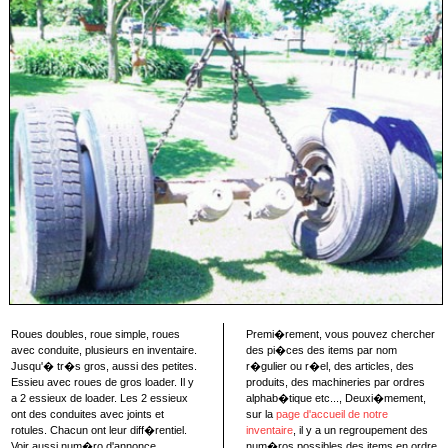
Roues doubles, roue simple, roues
Premi�rement, vous pouvez chercher
avec conduite, plusieurs en inventaire.
des pi�ces des items par nom
Jusqu'� tr�s gros, aussi des petites.
r�gulier ou r�el, des articles, des
Essieu avec roues de gros loader. Il y
produits, des machineries par ordres
a 2 essieux de loader. Les 2 essieux
alphab�tique etc..., Deuxi�mement,
ont des conduites avec joints et
sur la
page d'accueil de notre
rotules. Chacun ont leur diff�rentiel.
inventaire
, il y a un regroupement des
Voir aussi num�ro d'annonce
num�ros possibles des items en ordre