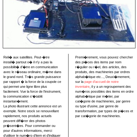
Reli� aux satellites. Peut-�tre
Premi�rement, vous pouvez chercher
install� partout o� il n'y a pas la
des pi�ces des items par nom
possibilit� d'�tre en communication
r�gulier ou r�el, des articles, des
avec le r�seau ordinaire, m�me dans
produits, des machineries par ordres
le grand nord. Tr�s grande puissance
alphab�tique etc..., Deuxi�mement,
par rapport � la force de la coupole ce
sur la
page d'accueil de notre
qui permet une ligne libre plus
inventaire
, il y a un regroupement des
facilement. Vue la force de l'instrument,
num�ros possibles des items en ordre
la communication s'�tablit
alphab�tique par m�tier, par
instantan�ment.
cat�gorie de machineries, par genre
La photo illustrant cette annonce est un
ou type d'usine, par genre de
exemple. Notre stock se renouvellant
transformation, par types de pi�ces et
rapidement, nos produits actuels
par cat�gorie de machineries.
peuvent diff�rer des photos
pr�sent�es. Pour commander ou
pour d'autres informations, merci
d'utiliser le num�ro d'item et d'indiquer