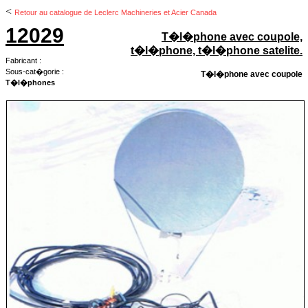
<
Retour au catalogue de Leclerc Machineries et Acier Canada
12029
T�l�phone avec coupole,
t�l�phone, t�l�phone satelite.
Fabricant :
Sous-cat�gorie :
T�l�phone avec coupole
T�l�phones