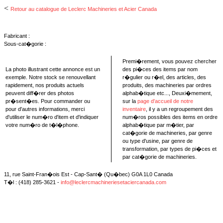
<
Retour au catalogue de Leclerc Machineries et Acier Canada
Fabricant :
Sous-cat�gorie :
Premi�rement, vous pouvez chercher
La photo illustrant cette annonce est un
des pi�ces des items par nom
exemple. Notre stock se renouvellant
r�gulier ou r�el, des articles, des
rapidement, nos produits actuels
produits, des machineries par ordres
peuvent diff�rer des photos
alphab�tique etc..., Deuxi�mement,
pr�sent�es. Pour commander ou
sur la
page d'accueil de notre
pour d'autres informations, merci
inventaire
, il y a un regroupement des
d'utiliser le num�ro d'item et d'indiquer
num�ros possibles des items en ordre
votre num�ro de t�l�phone.
alphab�tique par m�tier, par
cat�gorie de machineries, par genre
ou type d'usine, par genre de
transformation, par types de pi�ces et
par cat�gorie de machineries.
11, rue Saint-Fran�ois Est - Cap-Sant� (Qu�bec) G0A 1L0 Canada
T�l : (418) 285-3621 -
info@leclercmachineriesetaciercanada.com