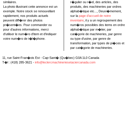
similaires.
r�gulier ou r�el, des articles, des
La photo illustrant cette annonce est un
produits, des machineries par ordres
exemple. Notre stock se renouvellant
alphab�tique etc..., Deuxi�mement,
rapidement, nos produits actuels
sur la
page d'accueil de notre
peuvent diff�rer des photos
inventaire
, il y a un regroupement des
pr�sent�es. Pour commander ou
num�ros possibles des items en ordre
pour d'autres informations, merci
alphab�tique par m�tier, par
d'utiliser le num�ro d'item et d'indiquer
cat�gorie de machineries, par genre
votre num�ro de t�l�phone.
ou type d'usine, par genre de
transformation, par types de pi�ces et
par cat�gorie de machineries.
11, rue Saint-Fran�ois Est - Cap-Sant� (Qu�bec) G0A 1L0 Canada
T�l : (418) 285-3621 -
info@leclercmachineriesetaciercanada.com