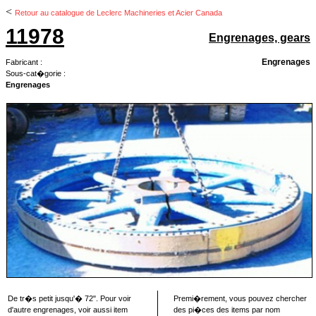
<
Retour au catalogue de Leclerc Machineries et Acier Canada
11978
Engrenages, gears
Engrenages
Fabricant :
Sous-cat�gorie :
Engrenages
De tr�s petit jusqu'� 72". Pour voir
Premi�rement, vous pouvez chercher
d'autre engrenages, voir aussi item
des pi�ces des items par nom