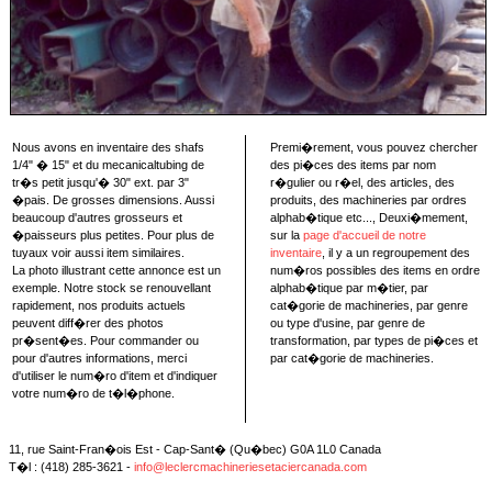
Nous avons en inventaire des shafs
Premi�rement, vous pouvez chercher
1/4" � 15" et du mecanicaltubing de
des pi�ces des items par nom
tr�s petit jusqu'� 30" ext. par 3"
r�gulier ou r�el, des articles, des
�pais. De grosses dimensions. Aussi
produits, des machineries par ordres
beaucoup d'autres grosseurs et
alphab�tique etc..., Deuxi�mement,
�paisseurs plus petites. Pour plus de
sur la
page d'accueil de notre
tuyaux voir aussi item similaires.
inventaire
, il y a un regroupement des
La photo illustrant cette annonce est un
num�ros possibles des items en ordre
exemple. Notre stock se renouvellant
alphab�tique par m�tier, par
rapidement, nos produits actuels
cat�gorie de machineries, par genre
peuvent diff�rer des photos
ou type d'usine, par genre de
pr�sent�es. Pour commander ou
transformation, par types de pi�ces et
pour d'autres informations, merci
par cat�gorie de machineries.
d'utiliser le num�ro d'item et d'indiquer
votre num�ro de t�l�phone.
11, rue Saint-Fran�ois Est - Cap-Sant� (Qu�bec) G0A 1L0 Canada
T�l : (418) 285-3621 -
info@leclercmachineriesetaciercanada.com