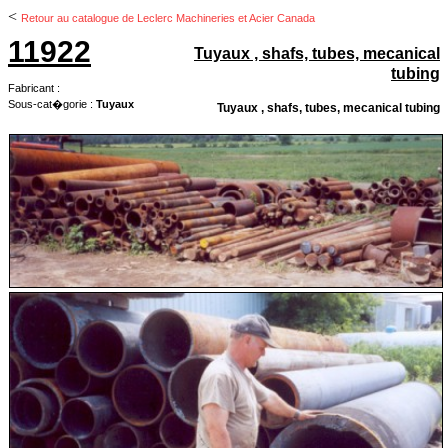
<
Retour au catalogue de Leclerc Machineries et Acier Canada
11922
Tuyaux , shafs, tubes, mecanical
tubing
Fabricant :
Sous-cat�gorie :
Tuyaux
Tuyaux , shafs, tubes, mecanical tubing